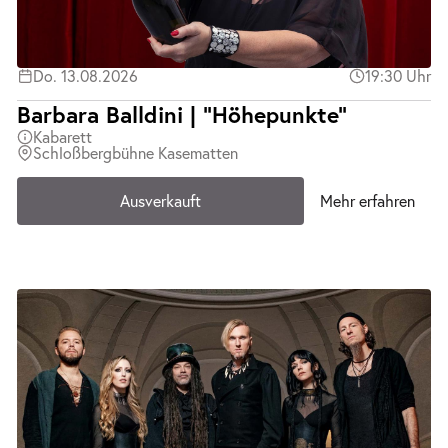
Do. 13.08.2026
19:30 Uhr
Barbara Balldini | "Höhepunkte"
Kabarett
Schloßbergbühne Kasematten
Ausverkauft
Mehr erfahren