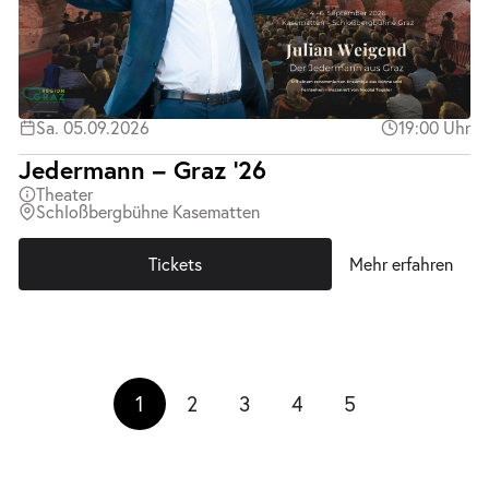
Sa. 05.09.2026
19:00 Uhr
Jedermann – Graz ’26
Theater
Schloßbergbühne Kasematten
Tickets
Mehr erfahren
1
2
3
4
5