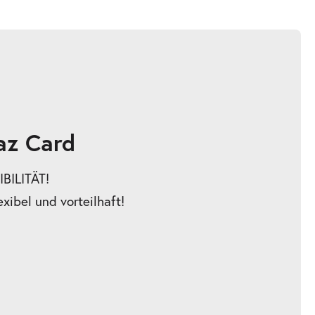
az Card
BILITÄT!
exibel und vorteilhaft!