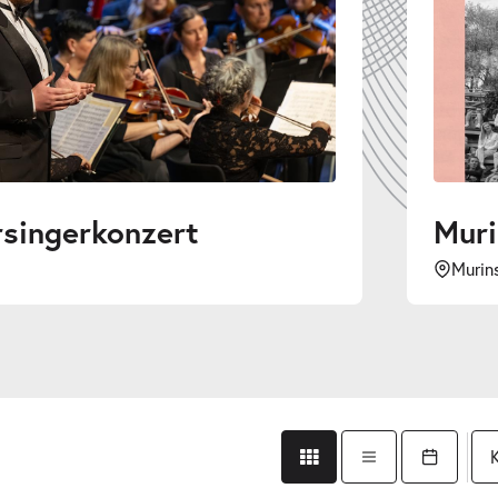
Murinsel Poetry Sl
Murinsel Graz
Gridansicht
Listenansicht
Kalender