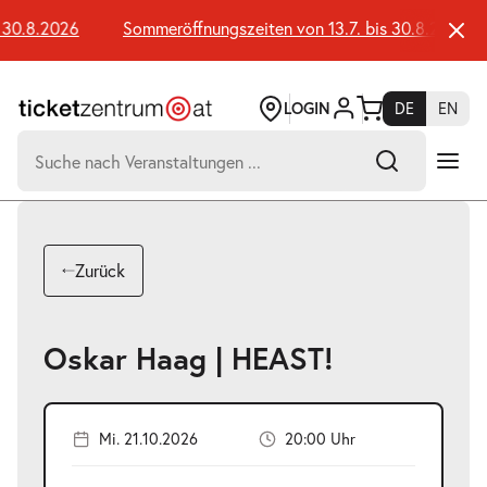
Zum
Seiteninhalt
30.8.2026
Sommeröffnungszeiten von 13.7. bis 30.8.2026
springen
LOGIN
DE
EN
Suchen
nach:
-
Suchtreffer:
Umsch+Alt+E
Zurück
zum
Anspringen
Oskar Haag | HEAST!
Mi. 21.10.2026
20:00 Uhr