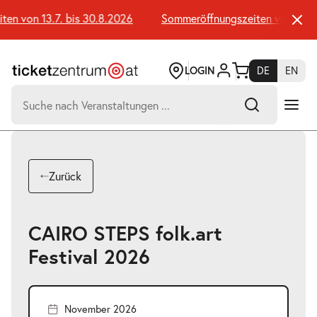
Zum
Seiteninhalt
n von 13.7. bis 30.8.2026
Sommeröffnungszeiten von 13.7. 
springen
LOGIN
DE
EN
Suchen
nach:
-
Suchtreffer:
Umsch+Alt+E
Zurück
zum
Anspringen
CAIRO STEPS folk.art
Festival 2026
November 2026