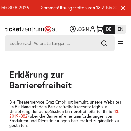
Zum
Seiteninhalt
bis 30.8.2026
Sommeröffnungszeiten von 13.7. bis 30.8.202
springen
LOGIN
DE
EN
Suchen
nach:
-
Suchtreffer:
Umsch+Alt+E
Erklärung zur
zum
Anspringen
Barrierefreiheit
Die Theaterservice Graz GmbH ist bemüht, unsere Websites
im Einklang mit dem Barrierefreiheitsgesetz idgF zur
Umsetzung der europäischen Barrierefreiheitsrichtlinie (
RL
2019/882
) über die Barrierefreiheitsanforderungen von
Produkten und Dienstleistungen barrierefrei zugänglich zu
gestalten.