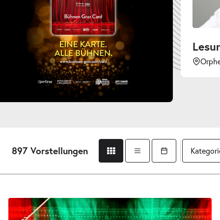
Lesung Farin Urla
Orpheum Graz
897 Vorstellungen
Kategori
Gridansicht
Listenansicht
Kalender öffnen