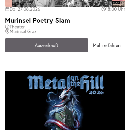
Do. 27.08.2026
18:00 Uhr
Murinsel Poetry Slam
Theater
Murinsel Graz
Ausverkauft
Mehr erfahren