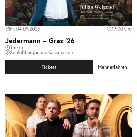
Fr. 04.09.2026
19:00 Uhr
Jedermann – Graz ’26
Theater
Schloßbergbühne Kasematten
Tickets
Mehr erfahren