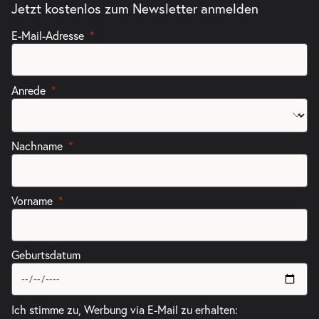
Tickets
Jetzt kostenlos zum Newsletter anmelden
17:30–19:30 Uhr
E-Mail-Adresse
Anrede
-
Perfect Match
Mi.
Mi. 10.03.2027
10.03.2027
Tickets
Nachname
19:30–21:30 Uhr
Vorname
Geburtsdatum
Ich stimme zu, Werbung via E-Mail zu erhalten: