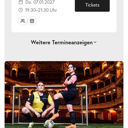
Do. 07.01.2027
07.01.2027
Tickets
19:30–21:30 Uhr
Weitere Termine
anzeigen
-
Perfect Match
So.
So. 10.01.2027
10.01.2027
Tickets
15:00–17:00 Uhr
-
Perfect Match
Fr.