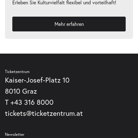
Erleben Sie Kulturvielfalt flexibel und vorteilhaft!
-
Perfect Match
Fr.
Fr. 26.02.2027
26.02.2027
Tickets
Mehr erfahren
19:30–21:30 Uhr
-
Perfect Match
So.
Ticketzentrum
So. 28.02.2027
28.02.2027
Kaiser-Josef-Platz 10
Tickets
15:00–17:00 Uhr
8010 Graz
T
+43 316 8000
tickets@ticketzentrum.at
-
Perfect Match
Fr.
Newsletter
Fr. 05.03.2027
05.03.2027