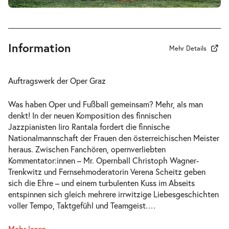
Fr. 15.01.2027
15.01.2027
Tickets
19:30–21:30 Uhr
Information
Mehr Details
-
Perfect Match
Auftragswerk der Oper Graz
Fr.
Fr. 22.01.2027
22.01.2027
Tickets
Was haben Oper und Fußball gemeinsam? Mehr, als man
17:30–19:30 Uhr
denkt! In der neuen Komposition des finnischen
Jazzpianisten Iiro Rantala fordert die finnische
Nationalmannschaft der Frauen den österreichischen Meister
heraus. Zwischen Fanchören, opernverliebten
Kommentator:innen – Mr. Opernball Christoph Wagner-
Trenkwitz und Fernsehmoderatorin Verena Scheitz geben
-
Perfect Match
sich die Ehre – und einem turbulenten Kuss im Abseits
Sa.
entspinnen sich gleich mehrere irrwitzige Liebesgeschichten
Sa. 06.02.2027
06.02.2027
Tickets
voller Tempo, Taktgefühl und Teamgeist.
…
19:30–21:30 Uhr