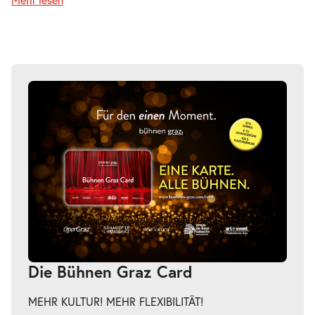
Mehr lesen
-
Perfect Match
So.
So. 07.02.2027
07.02.2027
Tickets
18:00–20:00 Uhr
-
Perfect Match
Sa.
Sa. 13.02.2027
13.02.2027
Tickets
19:30–21:30 Uhr
Die Bühnen Graz Card
MEHR KULTUR! MEHR FLEXIBILITÄT!