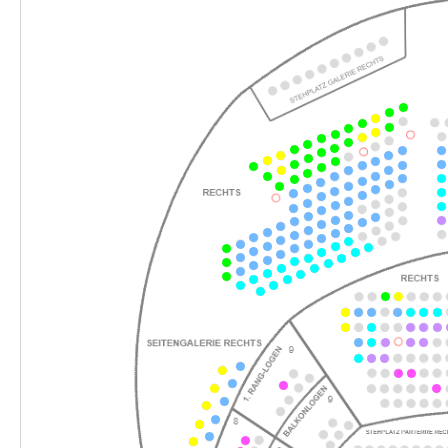
18:00–20:00 Uhr
-
Perfect Match
Sa.
Sa. 13.02.2027
13.02.2027
Ticke
19:30–21:30 Uhr
-
Perfect Match
Fr.
Fr. 26.02.2027
26.02.2027
Ticke
19:30–21:30 Uhr