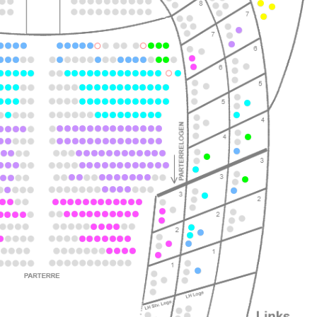
ts
ts