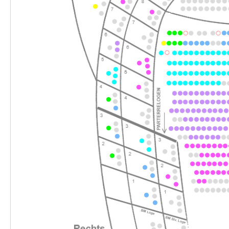
-
Perfect Match
So.
So. 28.02.2027
28.02.2027
Ticke
15:00–17:00 Uhr
-
Perfect Match
Fr.
Fr. 05.03.2027
05.03.2027
Ticke
17:30–19:30 Uhr
-
Perfect Match