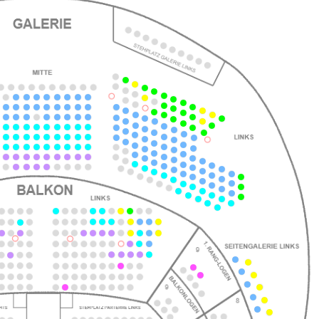
ts
ts