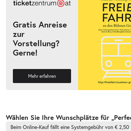
19:30–21:30 Uhr
Gratis Anreise
zur
-
Perfect Match
Vorstellung?
Do.
Gerne!
Do. 31.12.2026
31.12.2026
Ticke
18:00–20:00 Uhr
Mehr erfahren
-
Perfect Match
Do.
Do. 07.01.2027
07.01.2027
Ticke
Zur
Wählen Sie Ihre Wunschplätze für „Perfe
19:30–21:30 Uhr
barrierefreien
Beim Online-Kauf fällt eine Systemgebühr von € 2,50 
automatischen