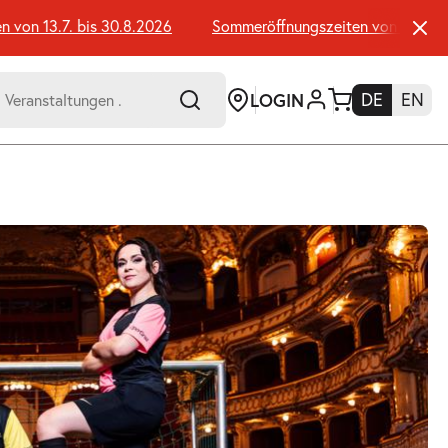
n 13.7. bis 30.8.2026
Sommeröffnungszeiten von 13.7. bis 3
LOGIN
DE
EN
-
er:
Umsch+Alt+E
zum
Anspringen