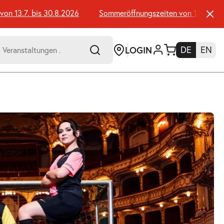
13.7. bis 30.8.2026
Sommeröffnungszeiten von 13.7. bis 30
LOGIN
DE
EN
-
er:
Umsch+Alt+E
zum
Anspringen