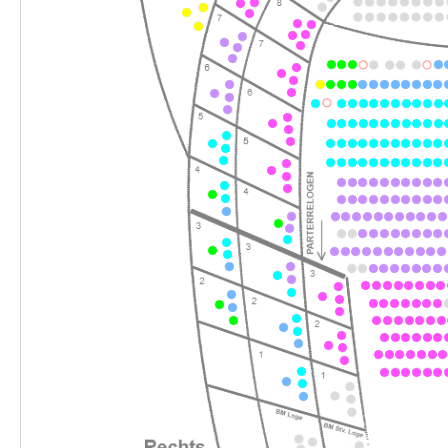
-
Perfect Match
So.
So. 28.02.2027
28.02.2027
Ticke
15:00–17:00 Uhr
-
Perfect Match
Fr.
Fr. 05.03.2027
05.03.2027
Ticke
17:30–19:30 Uhr
-
Perfect Match