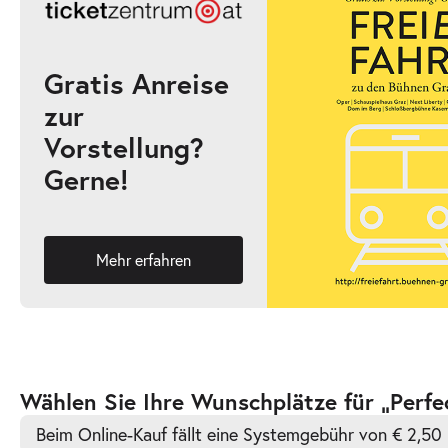
19:30–21:30 Uhr
Gratis Anreise
zur
-
Perfect Match
Vorstellung?
Mi.
Gerne!
Mi. 23.12.2026
23.12.2026
Ticke
19:30–21:30 Uhr
Mehr erfahren
-
Perfect Match
Do.
Do. 31.12.2026
31.12.2026
Ticke
Zur
Wählen Sie Ihre Wunschplätze für „Perfe
18:00–20:00 Uhr
barrierefreien
Beim Online-Kauf fällt eine Systemgebühr von € 2,50 
automatischen