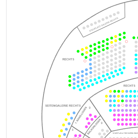
18:00–20:00 Uhr
-
Perfect Match
Sa.
Sa. 13.02.2027
13.02.2027
Ticke
19:30–21:30 Uhr
-
Perfect Match
Fr.
Fr. 26.02.2027
26.02.2027
Ticke
19:30–21:30 Uhr