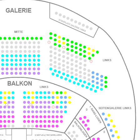
ts
ts