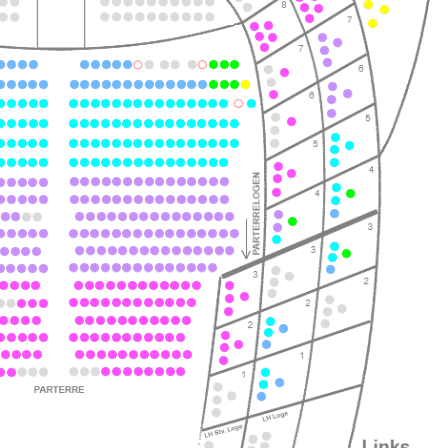
ts
ts