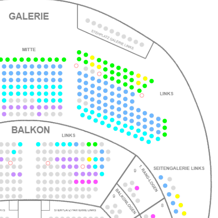
ts
ts