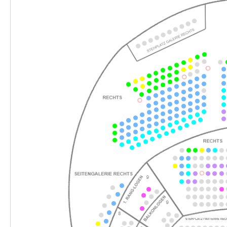
18:00–20:00 Uhr
-
Perfect Match
Sa.
Sa. 13.02.2027
13.02.2027
Ticke
19:30–21:30 Uhr
-
Perfect Match
Fr.
Fr. 26.02.2027
26.02.2027
Ticke
19:30–21:30 Uhr