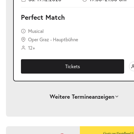
Perfect Match
Musical
Oper Graz - Hauptbühne
12+
Tickets
Weitere Termine
anzeigen
-
Perfect Match
Mi.
Mi. 23.12.2026
23.12.2026
Ticke