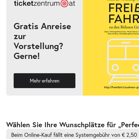
19:30–21:30 Uhr
Gratis Anreise
zur
-
Perfect Match
Vorstellung?
Do.
Gerne!
Do. 31.12.2026
31.12.2026
Ticke
18:00–20:00 Uhr
Mehr erfahren
-
Perfect Match
Do.
Do. 07.01.2027
07.01.2027
Ticke
Zur
Wählen Sie Ihre Wunschplätze für „Perfe
19:30–21:30 Uhr
barrierefreien
Beim Online-Kauf fällt eine Systemgebühr von € 2,50 
automatischen