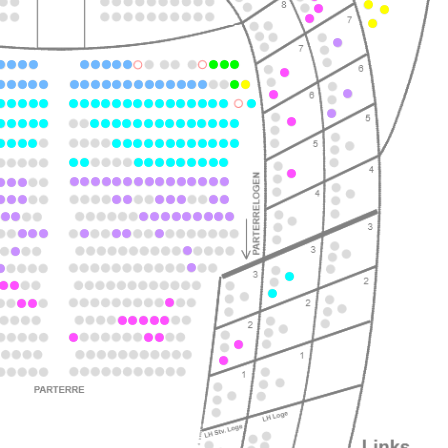
ts
ts