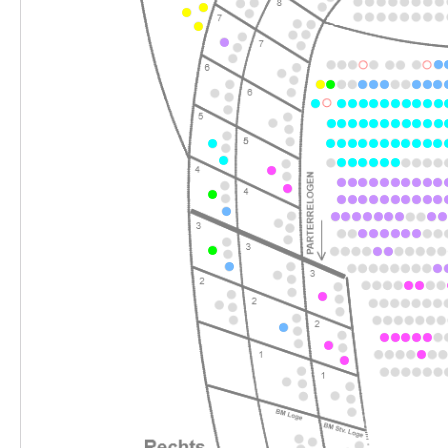
-
Perfect Match
So.
So. 28.02.2027
28.02.2027
Ticke
15:00–17:00 Uhr
-
Perfect Match
Fr.
Fr. 05.03.2027
05.03.2027
Ticke
17:30–19:30 Uhr
-
Perfect Match