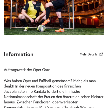
-
Perfect Match
Mi.
Mi. 23.12.2026
23.12.2026
Tickets
19:30–21:30 Uhr
Information
Mehr Details
-
Perfect Match
Auftragswerk der Oper Graz
Do.
Do. 31.12.2026
31.12.2026
Tickets
Was haben Oper und Fußball gemeinsam? Mehr, als man
18:00–20:00 Uhr
denkt! In der neuen Komposition des finnischen
Jazzpianisten Iiro Rantala fordert die finnische
Nationalmannschaft der Frauen den österreichischen Meister
heraus. Zwischen Fanchören, opernverliebten
Kommentator:innen – Mr. Opernball Christoph Wagner-