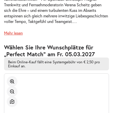
Trenkwitz und Fernsehmoderatorin Verena Scheitz geben
-
Perfect Match
sich die Ehre – und einem turbulenten Kuss im Abseits
Do.
entspinnen sich gleich mehrere irrwitzige Liebesgeschichten
Do. 07.01.2027
07.01.2027
Tickets
voller Tempo, Taktgefühl und Teamgeist.
…
19:30–21:30 Uhr
Mehr lesen
Zur
Wählen Sie Ihre Wunschplätze für
barrierefreien
„Perfect Match” am Fr. 05.03.2027
automatischen
-
Perfect Match
Bestplatzwahl
So.
Beim Online-Kauf fällt eine Systemgebühr von € 2,50 pro
So. 10.01.2027
10.01.2027
Einkauf an.
Tickets
15:00–17:00 Uhr
-
Perfect Match
Fr.
Fr. 15.01.2027