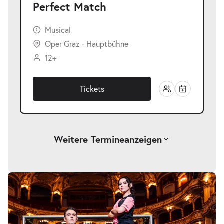
Perfect Match
Musical
Oper Graz - Hauptbühne
12+
Tickets
Weitere Termine
anzeigen
-
Perfect Match
Sa.
Sa. 19.12.2026
19.12.2026
Tickets
19:30–21:30 Uhr