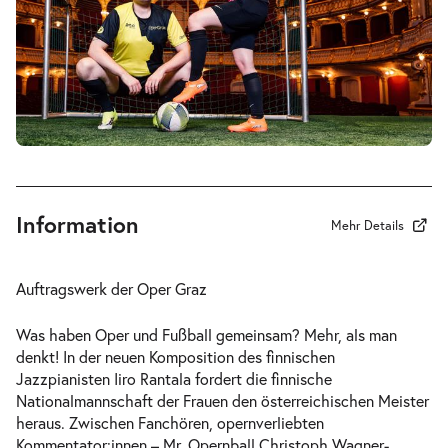
-
Perfect Match
Mi.
Mi. 23.12.2026
23.12.2026
Tickets
19:30–21:30 Uhr
Information
Mehr Details
-
Perfect Match
Auftragswerk der Oper Graz
Do.
Do. 31.12.2026
31.12.2026
Tickets
Was haben Oper und Fußball gemeinsam? Mehr, als man
18:00–20:00 Uhr
denkt! In der neuen Komposition des finnischen
Jazzpianisten Iiro Rantala fordert die finnische
Nationalmannschaft der Frauen den österreichischen Meister
heraus. Zwischen Fanchören, opernverliebten
Kommentator:innen – Mr. Opernball Christoph Wagner-