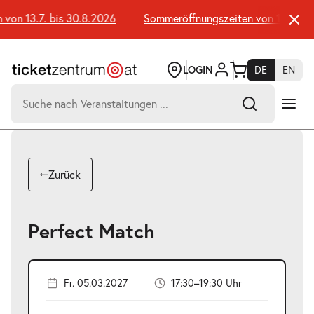
Zum
Seiteninhalt
on 13.7. bis 30.8.2026
Sommeröffnungszeiten von 13.7. bis 
springen
LOGIN
DE
EN
Suchen
nach:
-
Suchtreffer:
Umsch+Alt+E
Zurück
zum
Anspringen
Perfect Match
Fr. 05.03.2027
17:30–19:30 Uhr