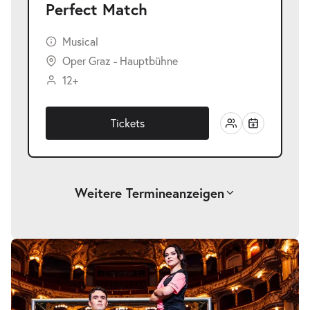
Perfect Match
Musical
Oper Graz - Hauptbühne
12+
Tickets
Weitere Termine
anzeigen
-
Perfect Match
Sa.
Sa. 19.12.2026
19.12.2026
Tickets
19:30–21:30 Uhr