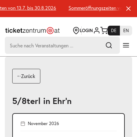
Zum
Seiteninhalt
n von 13.7. bis 30.8.2026
Sommeröffnungszeiten von 13.7. b
springen
LOGIN
DE
EN
Suchen
nach:
-
Suchtreffer:
Umsch+Alt+E
Zurück
zum
Anspringen
5/8terl in Ehr'n
November 2026