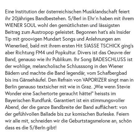
Eine Institution der österreichischen Musiklandschaft feiert
ihr 20jähriges Bandbestehen. 5/8erl in Ehr´n haben mit ihrem
WIENER SOUL wohl den gemütlichsten und lässigsten
Beitrag zum Austropop geleistet. Begonnen hat’s als Insider
Tip mit groovigen Mundart Songs und Anlehnungen am
Wienerlied, bald mit ihrem ersten Hit SIASSE TSCHICK ging’s
aber Richtung FM4 und Popkultur. Divers ist das Oeuvre der
Band, genauso wie ihr Publikum. Ihr Song BADESCHLUSS ist
der wohlige, melancholische Schlusssong in den Wiener
Bädern und machte die Band legendär, vom Schafbergbad
bis ins Gänsehäufel. Den Refrain von VAPORIZER singt man in
Berlin genauso textsicher mit wie in Graz. „Wie wenn Stevie
Wonder eine Sachertorte geraucht hätte!“ heissts im
Bayerischen Rundfunk. Garantiert ist ein stimmungsvoller
Abend, der die ganze Bandbreite der Band auffächert: von
der gefühlvollen Ballade bis zur komischen Burleske. Feiern
wir alle mit, schneiden wir die Geburtstagsmelone an, schön
dass es die 5/8erln gibt!