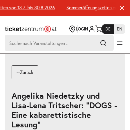
Zum
Seiteninhalt
en von 13.7. bis 30.8.2026
Sommeröffnungszeiten von 13.7. 
springen
LOGIN
DE
EN
Suchen
nach:
-
Suchtreffer:
Umsch+Alt+E
Zurück
zum
Anspringen
Angelika Niedetzky und
Lisa-Lena Tritscher: "DOGS -
Eine kabarettistische
Lesung"