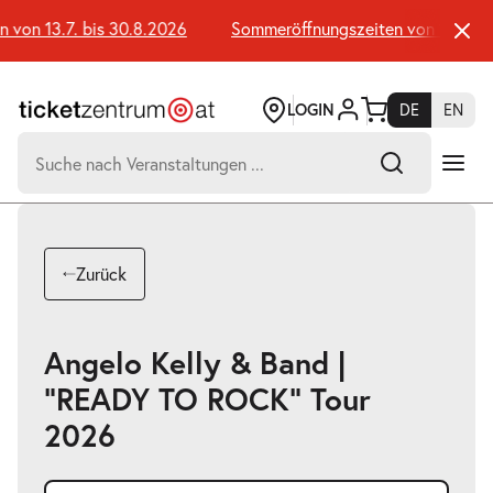
Zum
Seiteninhalt
von 13.7. bis 30.8.2026
Sommeröffnungszeiten von 13.7. bis
springen
LOGIN
DE
EN
Suchen
nach:
-
Suchtreffer:
Umsch+Alt+E
Zurück
zum
Anspringen
Angelo Kelly & Band |
"READY TO ROCK" Tour
2026