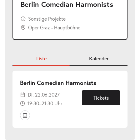
Berlin Comedian Harmonists
Sonstige Projekte
Oper Graz - Hauptbühne
Liste
Kalender
-
Berlin Comedian Harmonists
Di.
Di. 22.06.2027
22.06.2027
Tickets
19:30–21:30 Uhr