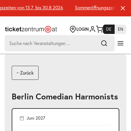
Zum
Seiteninhalt
eiten von 13.7. bis 30.8.2026
Sommeröffnungszeiten von 13
springen
LOGIN
DE
EN
Suchen
nach:
-
Suchtreffer:
Umsch+Alt+E
Zurück
zum
Anspringen
Berlin Comedian Harmonists
Juni 2027