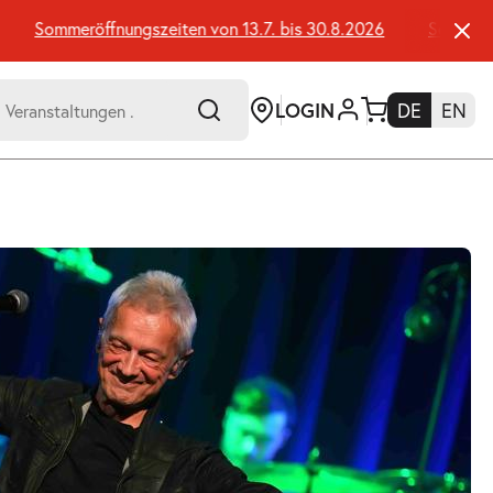
Sommeröffnungszeiten von 13.7. bis 30.8.2026
Sommeröffn
LOGIN
DE
EN
-
er:
Umsch+Alt+E
zum
Anspringen