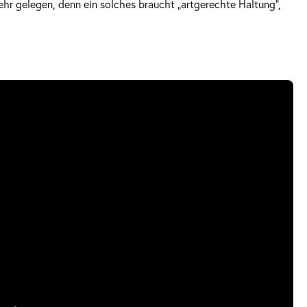
hr gelegen, denn ein solches braucht „artgerechte Haltung“,