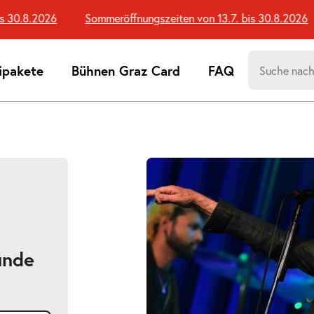
30.8.2026
Sommeröffnungszeiten von 13.7. bis 30.8.2026
Suchen
ipakete
Bühnen Graz Card
FAQ
nach:
Suchtreff
unde