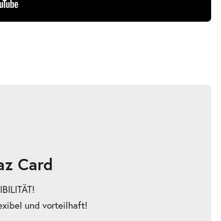
az Card
BILITÄT!
exibel und vorteilhaft!