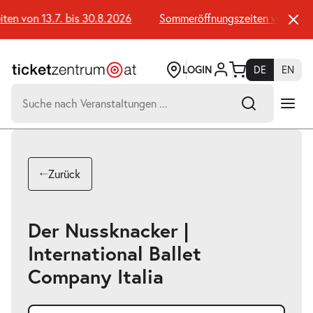
Zum
Seiteninhalt
n von 13.7. bis 30.8.2026
Sommeröffnungszeiten von 13.7. 
springen
LOGIN
DE
EN
Suchen
nach:
-
Suchtreffer:
Umsch+Alt+E
Zurück
zum
Anspringen
Der Nussknacker |
International Ballet
Company Italia