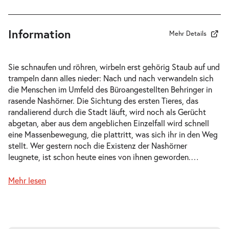
19:30 Uhr
Information
Mehr Details
-
Die Nashörner
Sie schnaufen und röhren, wirbeln erst gehörig Staub auf und
Sa.
trampeln dann alles nieder: Nach und nach verwandeln sich
Sa. 21.11.2026
21.11.2026
Tickets
die Menschen im Umfeld des Büroangestellten Behringer in
19:30 Uhr
rasende Nashörner. Die Sichtung des ersten Tieres, das
randalierend durch die Stadt läuft, wird noch als Gerücht
abgetan, aber aus dem angeblichen Einzelfall wird schnell
eine Massenbewegung, die plattritt, was sich ihr in den Weg
stellt. Wer gestern noch die Existenz der Nashörner
leugnete, ist schon heute eines von ihnen geworden.
…
-
Die Nashörner
Do.
Mehr lesen
Do. 17.12.2026
17.12.2026
Tickets
19:30 Uhr