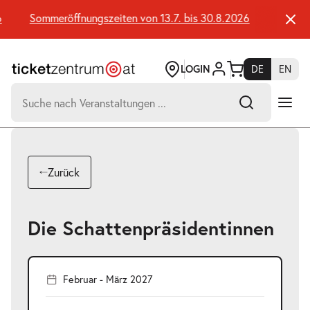
Zum
Seiteninhalt
Sommeröffnungszeiten von 13.7. bis 30.8.2026
Sommerö
springen
LOGIN
DE
EN
Suchen
nach:
-
Suchtreffer:
Umsch+Alt+E
Zurück
zum
Anspringen
Die Schattenpräsidentinnen
Februar - März 2027