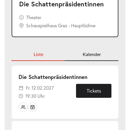
Die Schattenpräsidentinnen
Theater
Schauspielhaus Graz - Hauptbühne
Liste
Kalender
-
Die Schattenpräsidentinnen
Fr.
Fr. 12.02.2027
12.02.2027
Tickets
19:30 Uhr