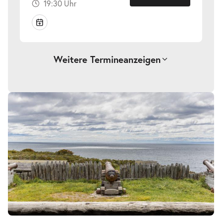
19:30 Uhr
Weitere Termine
anzeigen
-
Die Waffen nieder!
Sa.
Sa. 10.10.2026
10.10.2026
Tickets
19:30 Uhr
-
Die Waffen nieder!
So.
So. 11.10.2026
11.10.2026
Tickets