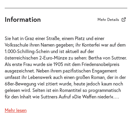
15:00 Uhr
Information
Mehr Details
-
Die Waffen nieder!
Sie hat in Graz einer Straße, einem Platz und einer
Di.
Volksschule ihren Namen gegeben; ihr Konterfei war auf dem
Di. 20.10.2026
20.10.2026
1.000-Schilling-Schein und ist aktuell auf der
Tickets
18:30 Uhr
österreichischen 2-Euro-Münze zu sehen: Bertha von Suttner.
Als erste Frau wurde sie 1905 mit dem Friedensnobelpreis
ausgezeichnet. Neben ihrem pazifistischen Engagement
umfasst ihr Lebenswerk auch einen großen Roman, der in der
68er-Bewegung viel zitiert wurde, heute jedoch kaum noch
gelesen wird. Selten ist ein Romantitel so programmatisch
-
Die Waffen nieder!
für den Inhalt wie Suttners Aufruf »Die Waffen nieder!«.
…
Fr.
Fr. 30.10.2026
30.10.2026
Tickets
Mehr lesen
19:30 Uhr