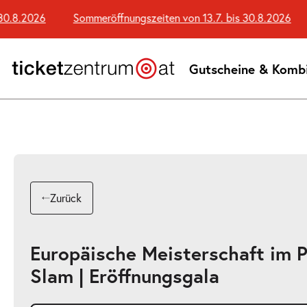
Zum
.8.2026
Sommeröffnungszeiten von 13.7. bis 30.8.2026
Seiteninhalt
springen
Gutscheine & Komb
Zurück
Europäische Meisterschaft im 
Slam | Eröffnungsgala