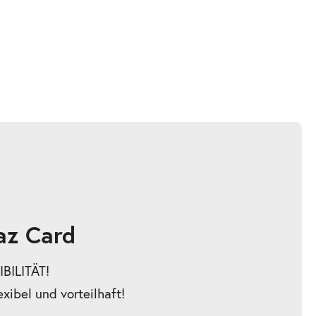
az Card
BILITÄT!
exibel und vorteilhaft!