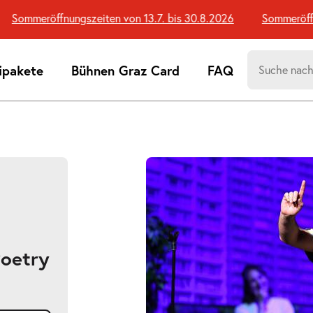
Sommeröffnungszeiten von 13.7. bis 30.8.2026
Sommeröffnun
Suchen
ipakete
Bühnen Graz Card
FAQ
nach:
Suchtreff
Poetry