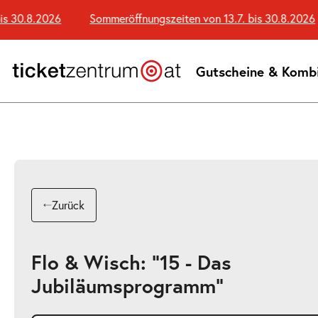
Zum
 30.8.2026
Sommeröffnungszeiten von 13.7. bis 30.8.2026
Seiteninhalt
springen
Gutscheine & Komb
Zurück
Flo & Wisch: "15 - Das
Jubiläumsprogramm"