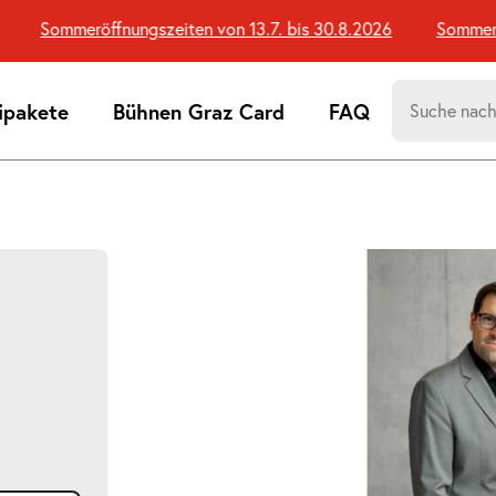
Sommeröffnungszeiten von 13.7. bis 30.8.2026
Sommeröff
Suchen
ipakete
Bühnen Graz Card
FAQ
nach:
Suchtreff