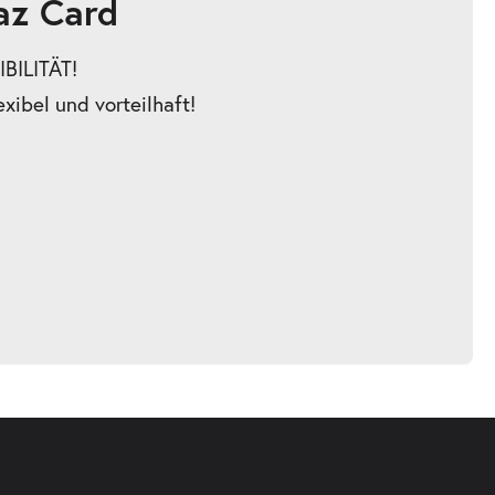
az Card
BILITÄT!
exibel und vorteilhaft!