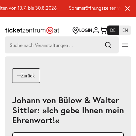
Zum
Seiteninhalt
n von 13.7. bis 30.8.2026
Sommeröffnungszeiten von 13.7. 
springen
LOGIN
DE
EN
Suchen
nach:
-
Suchtreffer:
Umsch+Alt+E
Zurück
zum
Anspringen
Johann von Bülow & Walter
Sittler: »Ich gebe Ihnen mein
Ehrenwort!«