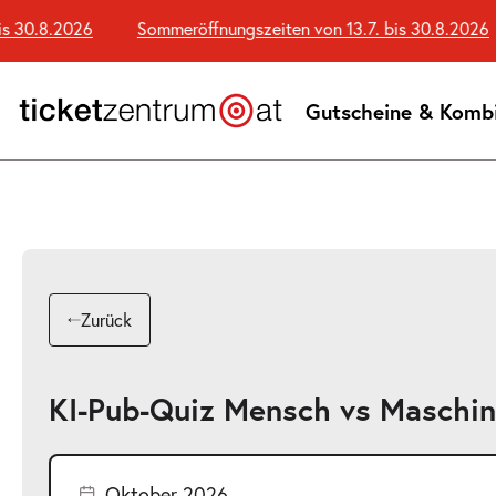
Zum
 30.8.2026
Sommeröffnungszeiten von 13.7. bis 30.8.2026
Seiteninhalt
springen
Gutscheine & Komb
Zurück
KI-Pub-Quiz Mensch vs Maschi
Oktober 2026