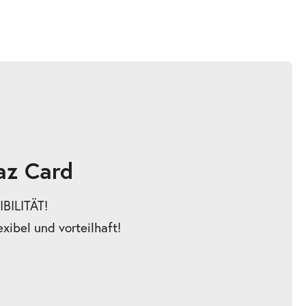
az Card
BILITÄT!
exibel und vorteilhaft!