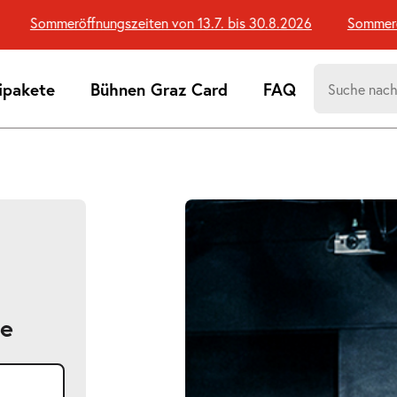
Sommeröffnungszeiten von 13.7. bis 30.8.2026
Sommeröffn
Suchen
ipakete
Bühnen Graz Card
FAQ
nach:
Suchtreff
ne