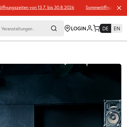
ungszeiten von 13.7. bis 30.8.2026
Sommeröffnungszeiten v
LOGIN
DE
EN
-
er:
Umsch+Alt+E
zum
Anspringen