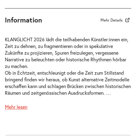
19:00 Uhr
Information
Mehr Details
-
Klanglicht 2026
KLANGLICHT 2026 lädt die teilhabenden Künstler:innen ein,
Sa.
Zeit zu dehnen, zu fragmentieren oder in spekulative
Sa. 24.10.2026
24.10.2026
Zukünfte zu projizieren, Spuren freizulegen, vergessene
Tickets
20:00 Uhr
Narrative zu beleuchten oder historische Rhythmen hörbar
zu machen.
Ob in Echtzeit, entschleunigt oder die Zeit zum Stillstand
bringend finden wir heraus, ob Kunst alternative Zeitmodelle
erschaffen kann und schlagen Brücken zwischen historischen
Räumen und zeitgenössischen Ausdrucksformen.
…
-
Klanglicht 2026
Sa.
Mehr lesen
Sa. 24.10.2026
24.10.2026
Tickets
21:00 Uhr