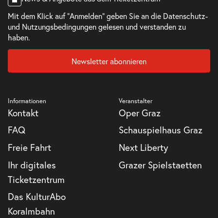
Mit dem Klick auf "Anmelden" geben Sie an die
Datenschutz-
-
Klanglicht 2026
und Nutzungsbedingungen
gelesen und verstanden zu
Mo.
haben.
Mo. 26.10.2026
26.10.2026
Tickets
21:00 Uhr
Newsletter abonnieren
Informationen
Veranstalter
Kontakt
Oper Graz
-
Klanglicht 2026
Do.
FAQ
Schauspielhaus Graz
Do. 29.10.2026
29.10.2026
Tickets
Freie Fahrt
Next Liberty
18:00 Uhr
Ihr digitales
Grazer Spielstaetten
Ticketzentrum
Das KulturAbo
-
Klanglicht 2026
Koralmbahn