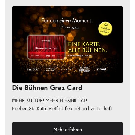
-
Klanglicht 2026
So.
So. 25.10.2026
25.10.2026
Tickets
18:00 Uhr
-
Klanglicht 2026
So.
Die Bühnen Graz Card
So. 25.10.2026
25.10.2026
Tickets
19:00 Uhr
MEHR KULTUR! MEHR FLEXIBILITÄT!
Erleben Sie Kulturvielfalt flexibel und vorteilhaft!
Mehr erfahren
-
Klanglicht 2026