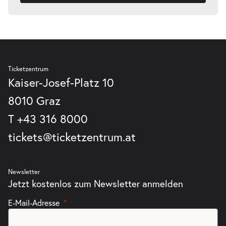
So.
So. 25.10.2026
25.10.2026
Tickets
20:00 Uhr
Ticketzentrum
Kaiser-Josef-Platz 10
-
Klanglicht 2026
8010 Graz
So.
So. 25.10.2026
25.10.2026
T
+43 316 8000
Tickets
21:00 Uhr
tickets@ticketzentrum.at
Newsletter
Jetzt kostenlos zum Newsletter anmelden
-
Klanglicht 2026
Mo.
E-Mail-Adresse
Mo. 26.10.2026
26.10.2026
Tickets
18:00 Uhr