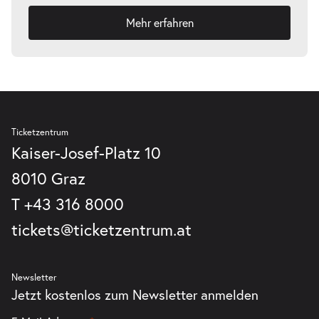
-
La Bohème
Mehr erfahren
Mi.
Mi. 03.02.2027
03.02.2027
Tickets
19:30–21:45 Uhr
Ticketzentrum
-
Kaiser-Josef-Platz 10
La Bohème
Mi.
8010 Graz
Mi. 10.02.2027
10.02.2027
Tickets
19:30–21:45 Uhr
T
+43 316 8000
tickets@ticketzentrum.at
Newsletter
-
La Bohème
Jetzt kostenlos zum Newsletter anmelden
Fr.
Fr. 12.02.2027
12.02.2027