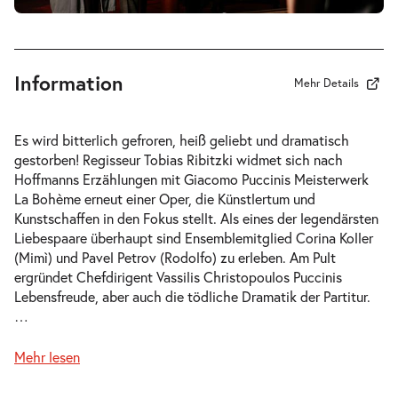
So. 20.12.2026
20.12.2026
Tickets
15:00–17:15 Uhr
Information
Mehr Details
-
La Bohème
Es wird bitterlich gefroren, heiß geliebt und dramatisch
So.
gestorben! Regisseur Tobias Ribitzki widmet sich nach
So. 27.12.2026
27.12.2026
Hoffmanns Erzählungen
mit Giacomo Puccinis Meisterwerk
Tickets
15:00–17:15 Uhr
La Bohème
erneut einer Oper, die Künstlertum und
Kunstschaffen in den Fokus stellt. Als eines der legendärsten
Liebespaare überhaupt sind Ensemblemitglied Corina Koller
(Mimì) und Pavel Petrov (Rodolfo) zu erleben. Am Pult
ergründet Chefdirigent Vassilis Christopoulos Puccinis
Lebensfreude, aber auch die tödliche Dramatik der Partitur.
-
La Bohème
…
Fr.
Fr. 08.01.2027
08.01.2027
Tickets
Mehr lesen
19:30–21:45 Uhr