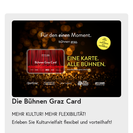
-
La Bohème
Do.
Do. 14.01.2027
14.01.2027
Tickets
19:30–21:45 Uhr
-
La Bohème
Sa.
Sa. 16.01.2027
16.01.2027
Tickets
Die Bühnen Graz Card
19:30–21:45 Uhr
MEHR KULTUR! MEHR FLEXIBILITÄT!
Erleben Sie Kulturvielfalt flexibel und vorteilhaft!