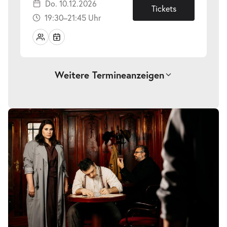
Do. 10.12.2026
10.12.2026
Tickets
19:30–21:45 Uhr
Weitere Termine
anzeigen
-
La Bohème
Mi.
Mi. 16.12.2026
16.12.2026
Tickets
19:30–21:45 Uhr
-
La Bohème
So.