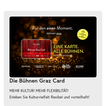
-
La Damnation de Faust
So.
So. 13.12.2026
13.12.2026
Tickets
15:00–17:15 Uhr
Die Bühnen Graz Card
MEHR KULTUR! MEHR FLEXIBILITÄT!
Erleben Sie Kulturvielfalt flexibel und vorteilhaft!