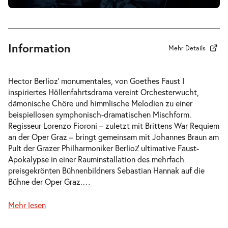
So. 01.11.2026
01.11.2026
Tickets
15:00–17:15 Uhr
Information
Mehr Details
-
La Damnation de Faust
Hector Berlioz’ monumentales, von Goethes
Faust I
Sa.
inspiriertes Höllenfahrtsdrama vereint Orchesterwucht,
Sa. 14.11.2026
14.11.2026
Tickets
dämonische Chöre und himmlische Melodien zu einer
20:00–22:15 Uhr
beispiellosen symphonisch-dramatischen Mischform.
Regisseur Lorenzo Fioroni – zuletzt mit Brittens
War Requiem
an der Oper Graz – bringt gemeinsam mit Johannes Braun am
Pult der Grazer Philharmoniker Berlioz̛ ultimative Faust-
Apokalypse in einer Rauminstallation des mehrfach
preisgekrönten Bühnenbildners Sebastian Hannak auf die
-
La Damnation de Faust
Bühne der Oper Graz.
…
So.
So. 22.11.2026
22.11.2026
Tickets
Mehr lesen
15:00–17:15 Uhr