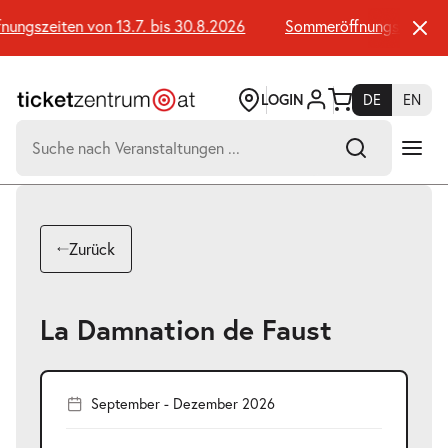
Zum
Seiteninhalt
ngszeiten von 13.7. bis 30.8.2026
Sommeröffnungszeiten vo
springen
LOGIN
DE
EN
Suchen
nach:
-
Suchtreffer:
Umsch+Alt+E
Zurück
zum
Anspringen
La Damnation de Faust
September - Dezember 2026