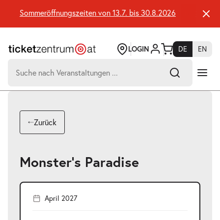
Zum
Seiteninhalt
Sommeröffnungszeiten von 13.7. bis 30.8.2026
Sommerö
springen
LOGIN
DE
EN
Suchen
nach:
-
Suchtreffer:
Umsch+Alt+E
Zurück
zum
Anspringen
Monster’s Paradise
April 2027