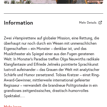
So. 25.04.2027
25.04.2027
Tickets
15:00–17:45 Uhr
Information
Mehr Details
-
Monster’s Paradise
Zwei »Vampiretten« auf globaler Mission, eine Rettung, die
Fr.
überhaupt nur noch durch ein Wesen mit unmenschlichen
Fr. 30.04.2027
30.04.2027
Tickets
Eigenschaften – ein Monster – denkbar ist, und das
19:30–22:15 Uhr
Musiktheater als Spiegel einer aus den Fugen geratenen
Welt: In
Monster’s Paradise
treffen Olga Neuwirths radikale
Klangfantasie und Elfriede Jelineks pointierte Sprachkunst
lustvoll aufeinander – das Grauen der Welt mit analytischer
Schärfe und Humor zersetzend. Tobias Kratzer – einst Ring-
Award-Gewinner, mittlerweile international gefeierter
Regisseur – verwandelt die brandneue Politgroteske in ein
grandioses zeitgenössisches, drastisch-humorvolles
Spektakel.
…
Mehr lesen