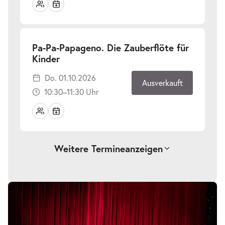
Pa-Pa-Papageno. Die Zauberflöte für
-
Kinder
Do.
Do. 01.10.2026
01.10.2026
Ausverkauft
10:30–11:30 Uhr
Weitere Termine
anzeigen
Pa-Pa-Papageno. Die Zauberflöte für
Bildergalerie
überspringen
-
Kinder
Sa.
Sa. 24.10.2026
24.10.2026
Tickets