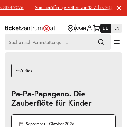
Zum
Seiteninhalt
s 30.8.2026
Sommeröffnungszeiten von 13.7. bis 30.8.2026
springen
LOGIN
DE
EN
Suchen
nach:
-
Suchtreffer:
Umsch+Alt+E
Zurück
zum
Anspringen
Pa-Pa-Papageno. Die
Zauberflöte für Kinder
September - Oktober 2026