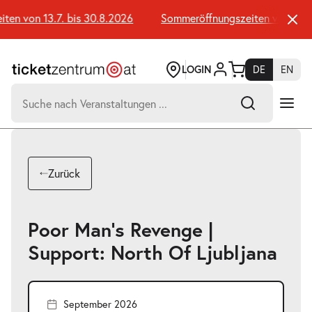
Zum
Seiteninhalt
en von 13.7. bis 30.8.2026
Sommeröffnungszeiten von 13.7. 
springen
LOGIN
DE
EN
Suchen
nach:
Zurück
-
Suchtreffer:
Poor Man's Revenge |
Umsch+Alt+E
Support: North Of Ljubljana
zum
Anspringen
September 2026