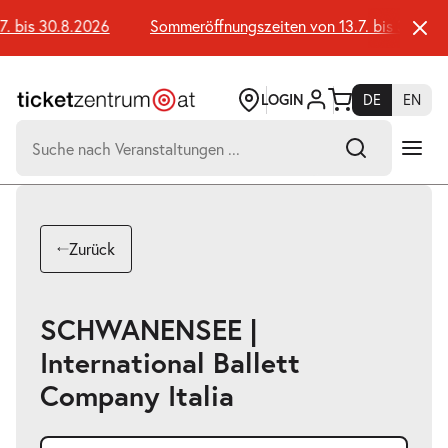
Zum
Seiteninhalt
. bis 30.8.2026
Sommeröffnungszeiten von 13.7. bis 30.8.20
springen
LOGIN
DE
EN
Suchen
nach:
-
Suchtreffer:
Umsch+Alt+E
Zurück
zum
Anspringen
SCHWANENSEE |
International Ballett
Company Italia