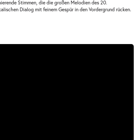
nierende Stimmen, die die großen Melodien des 20.
kalischen Dialog mit feinem Gespür in den Vordergrund rücken.