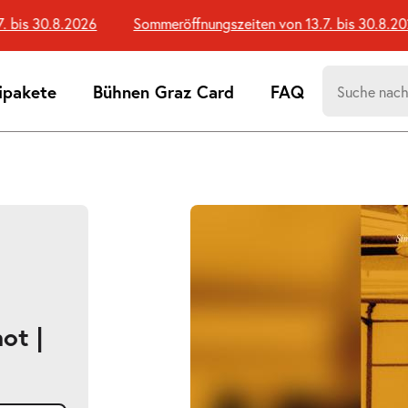
bis 30.8.2026
Sommeröffnungszeiten von 13.7. bis 30.8.2026
Suchen
ipakete
Bühnen Graz Card
FAQ
nach:
Suchtreff
ot |