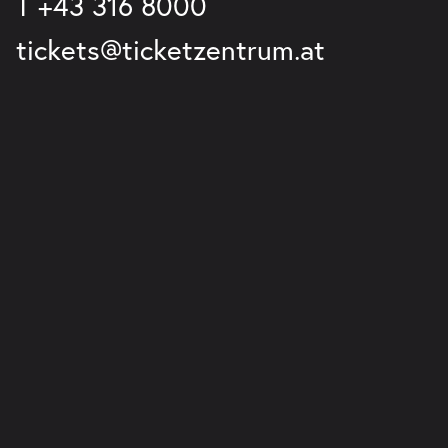
T
+43 316 8000
tickets@ticketzentrum.at