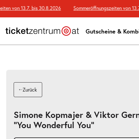
Zum
n von 13.7. bis 30.8.2026
Sommeröffnungszeiten von 13.7. 
Seiteninhalt
springen
Gutscheine & Komb
Zurück
Simone Kopmajer & Viktor Gern
"You Wonderful You"