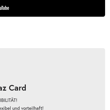
az Card
BILITÄT!
exibel und vorteilhaft!