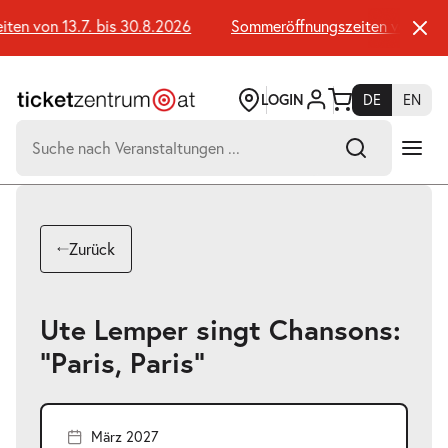
Zum
Seiteninhalt
en von 13.7. bis 30.8.2026
Sommeröffnungszeiten von 13.7. 
springen
LOGIN
DE
EN
Suchen
nach:
-
Suchtreffer:
Umsch+Alt+E
Zurück
zum
Anspringen
Ute Lemper singt Chansons:
"Paris, Paris"
März 2027