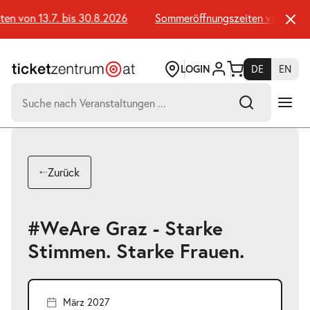
Zum
Seiteninhalt
n von 13.7. bis 30.8.2026
Sommeröffnungszeiten von 13.7. 
springen
LOGIN
DE
EN
Suchen
nach:
-
Suchtreffer:
Umsch+Alt+E
Zurück
zum
Anspringen
#WeAre Graz - Starke
Stimmen. Starke Frauen.
März 2027