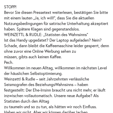
STOPP!
Bevor Sie diesen Pressetext weiterlesen, bestätigen Sie bitte
mit einem lauten „Ja, ich will!“, dass Sie die aktuellen
Nutzungsbedingungen für satirische Unterhaltung akzeptiert
haben. Spätere Klagen sind gegenstandslos.
WEINZETTL & RUDLE: „Statisten des Wahnsinns“
Ist das Handy upgedatet? Der Laptop aufgeladen? Nein?
Schade, dann bleibt die Kaffeemaschine leider gesperrt, denn
ohne zuvor eine Online Werbung sehen zu
müssen, gibts auch keinen Kaffee.
Pech.
Willkommen im neuen Alltag, willkommen im nächsten Level
der häuslichen Selbstoptimierung.
Weinzettl & Rudle – seit Jahrzehnten verlässliche
Seismografen des BeziehungsWahnsinns – haben
festgestellt: Der Ehe-Irrsinn braucht uns nicht mehr, er läuft
inzwischen vollautomatisch. Unsere neue Aufgabe? Als
Statisten durch den Alltag
zu taumeln und so zu tun, als hätten wir noch Einfluss.
Haben wir nicht. Aber wir können darüber lachen.