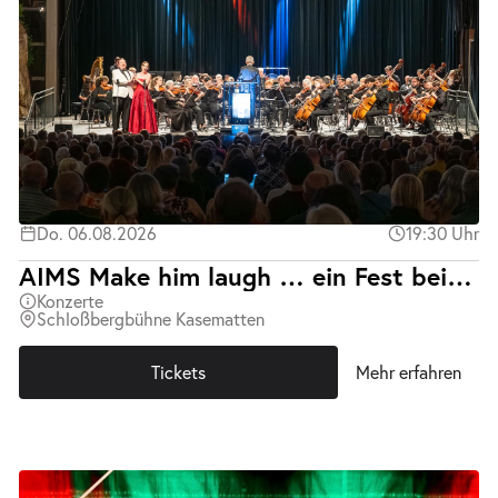
Do. 06.08.2026
19:30 Uhr
AIMS Make him laugh … ein Fest bei Prinz Orlofsky
Konzerte
Schloßbergbühne Kasematten
Tickets
Mehr erfahren