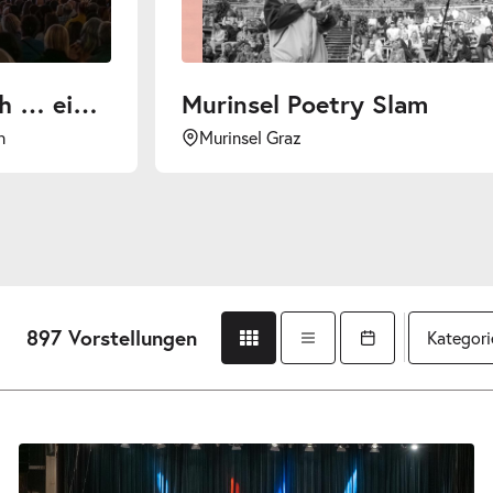
Murinsel Poetry Slam
Murinsel Graz
Herz
897 Vorstellungen
Kategori
Gridansicht
Listenansicht
Kalender öffnen