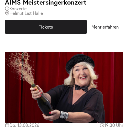
AIMS Meistersingerkonzert
Konzerte
Helmut List Halle
Tickets
Mehr erfahren
Do. 13.08.2026
19:30 Uhr