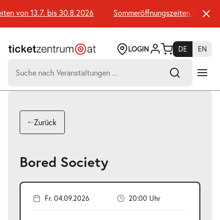
Zum
Seiteninhalt
en von 13.7. bis 30.8.2026
Sommeröffnungszeiten von 13.7. 
springen
LOGIN
DE
EN
Suchen
nach:
-
Suchtreffer:
Umsch+Alt+E
Zurück
zum
Anspringen
Bored Society
Fr. 04.09.2026
20:00 Uhr