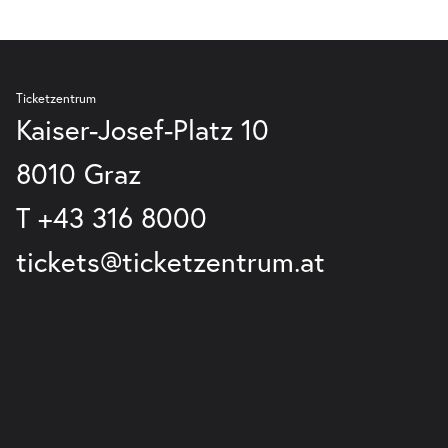
Do. 29.10.2026
29.10.2026
Ticke
20:00 Uhr
Ticketzentrum
Kaiser-Josef-Platz 10
-
8010 Graz
ФielföلkaŠtát
Fr.
Fr. 30.10.2026
30.10.2026
T
+43 316 8000
Ticke
20:00 Uhr
tickets@ticketzentrum.at