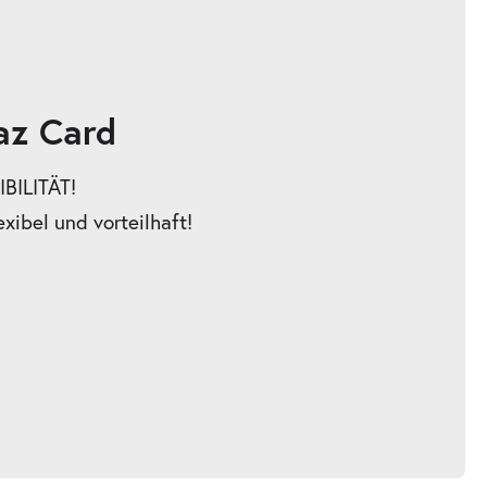
az Card
BILITÄT!
exibel und vorteilhaft!