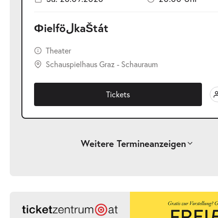
ФielföلkaŠtát
Theater
Schauspielhaus Graz - Schauraum
Tickets
Weitere Termine
anzeigen
-
ФielföلkaŠtát
Di.
Di. 29.09.2026
29.09.2026
Ticke
20:00 Uhr