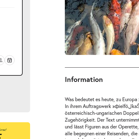
Information
Was bedeutet es heute, zu Europa 
In ihrem Auftragswerk »фielföلkaŠtát« verbindet die Autorin Ewe Benbenek die Geschichte der
österreichisch-ungarischen Doppel
Zugehörigkeit. Der Text unternim
und lässt Figuren aus der Operette
ts
alle begegnen einer Reisenden, die