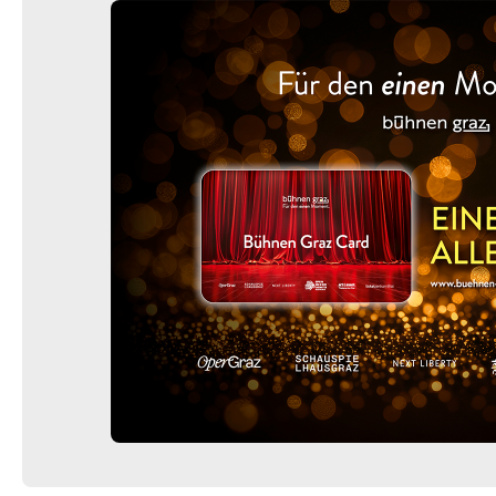
-
ФielföلkaŠtát
Mi.
Mi. 14.10.2026
14.10.2026
Ticke
20:00 Uhr
-
ФielföلkaŠtát
Do.
Do. 15.10.2026
15.10.2026
Ticke
20:00 Uhr
-
ФielföلkaŠtát
Do.