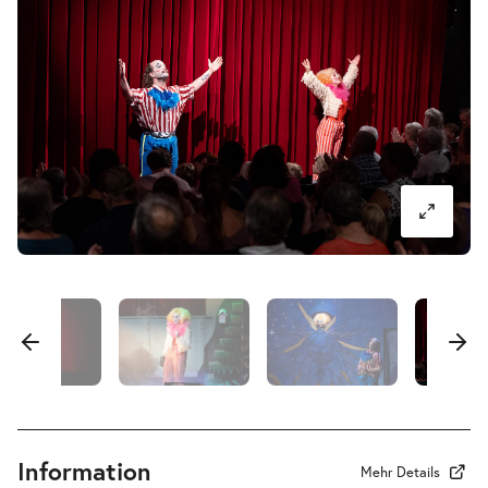
Mi.
Mi. 30.09.2026
30.09.2026
Tickets
10:30–11:30 Uhr
Pa-Pa-Papageno. Die Zauberflöte für
-
Kinder
Mi.
Mi. 30.09.2026
30.09.2026
Tickets
16:00–17:00 Uhr
Pa-Pa-Papageno. Die Zauberflöte für
-
Kinder
Information
Do.
Mehr Details