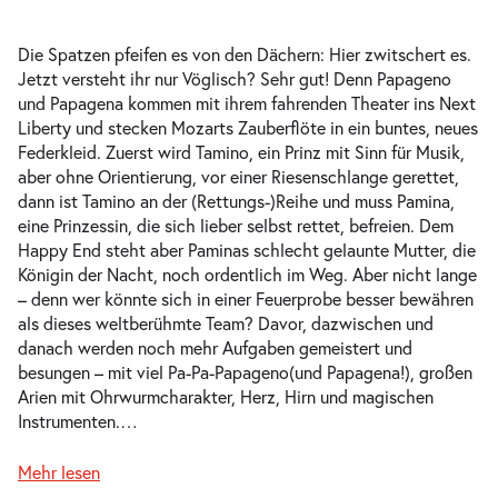
Do. 01.10.2026
01.10.2026
Ausverkauft
10:30–11:30 Uhr
Die Spatzen pfeifen es von den Dächern: Hier zwitschert es.
Jetzt versteht ihr nur Vöglisch? Sehr gut! Denn Papageno
und Papagena kommen mit ihrem fahrenden Theater ins Next
Liberty und stecken Mozarts Zauberflöte in ein buntes, neues
Federkleid. Zuerst wird Tamino, ein Prinz mit Sinn für Musik,
Pa-Pa-Papageno. Die Zauberflöte für
aber ohne Orientierung, vor einer Riesenschlange gerettet,
-
Kinder
dann ist Tamino an der (Rettungs-)Reihe und muss Pamina,
Sa.
eine Prinzessin, die sich lieber selbst rettet, befreien. Dem
Sa. 24.10.2026
24.10.2026
Tickets
Happy End steht aber Paminas schlecht gelaunte Mutter, die
15:00–16:00 Uhr
Königin der Nacht, noch ordentlich im Weg. Aber nicht lange
– denn wer könnte sich in einer Feuerprobe besser bewähren
als dieses weltberühmte Team? Davor, dazwischen und
danach werden noch mehr Aufgaben gemeistert und
besungen – mit viel Pa-Pa-Papageno(und Papagena!), großen
Arien mit Ohrwurmcharakter, Herz, Hirn und magischen
Pa-Pa-Papageno. Die Zauberflöte für
Instrumenten.
…
-
Kinder
Sa.
Mehr lesen
Sa. 24.10.2026
24.10.2026
Tickets