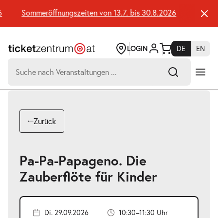
Zum
Seiteninhalt
Sommeröffnungszeiten von 13.7. bis 30.8.2026
Sommeröf
springen
LOGIN
DE
EN
Suchen
nach:
-
Suchtreffer:
Umsch+Alt+E
Zurück
zum
Anspringen
Pa-Pa-Papageno. Die
Zauberflöte für Kinder
Di. 29.09.2026
10:30–11:30 Uhr