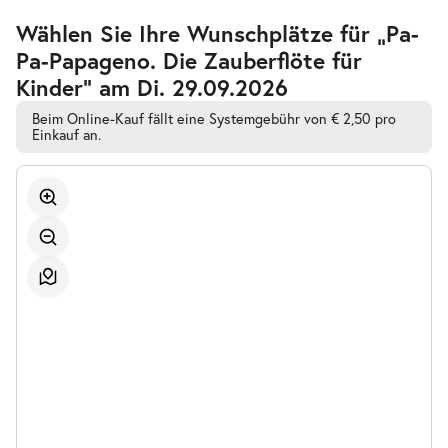
17:00–18:00 Uhr
Zur
Wählen Sie Ihre Wunschplätze für „Pa-
barrierefreien
Pa-Papageno. Die Zauberflöte für
automatischen
Bestplatzwahl
Kinder” am Di. 29.09.2026
Beim Online-Kauf fällt eine Systemgebühr von € 2,50 pro
Einkauf an.