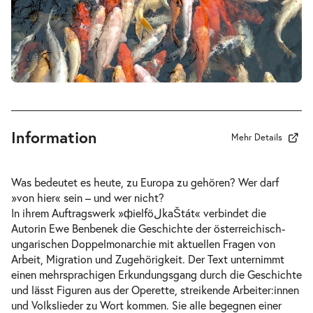
-
ФielföلkaŠtát
Di.
Di. 06.10.2026
06.10.2026
Tickets
20:00 Uhr
Information
Mehr Details
-
ФielföلkaŠtát
Was bedeutet es heute, zu Europa zu gehören? Wer darf
Sa.
»von hier« sein – und wer nicht?
Sa. 10.10.2026
10.10.2026
Tickets
In ihrem Auftragswerk »фielföلkaŠtát« verbindet die
20:00 Uhr
Autorin Ewe Benbenek die Geschichte der österreichisch-
ungarischen Doppelmonarchie mit aktuellen Fragen von
Arbeit, Migration und Zugehörigkeit. Der Text unternimmt
einen mehrsprachigen Erkundungsgang durch die Geschichte
und lässt Figuren aus der Operette, streikende Arbeiter:innen
und Volkslieder zu Wort kommen. Sie alle begegnen einer
-
ФielföلkaŠtát