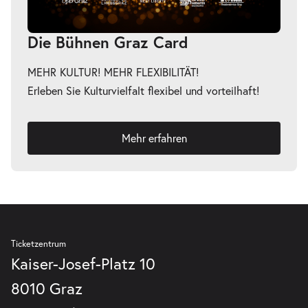
Die Bühnen Graz Card
MEHR KULTUR! MEHR FLEXIBILITÄT!
-
ФielföلkaŠtát
Erleben Sie Kulturvielfalt flexibel und vorteilhaft!
Fr.
Fr. 30.10.2026
30.10.2026
Tickets
20:00 Uhr
Mehr erfahren
Ticketzentrum
Kaiser-Josef-Platz 10
8010 Graz