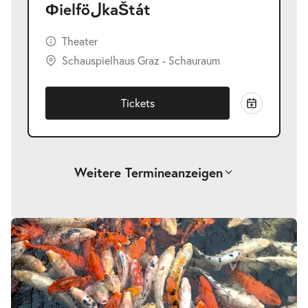
ФielföلkaŠtát
Theater
Schauspielhaus Graz - Schauraum
Tickets
Weitere Termine
anzeigen
-
ФielföلkaŠtát
Sa.
Sa. 26.09.2026
26.09.2026
Tickets
20:00 Uhr