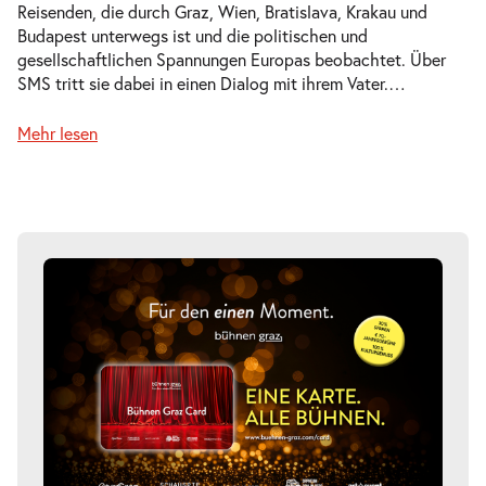
Reisenden, die durch Graz, Wien, Bratislava, Krakau und
Mi.
Budapest unterwegs ist und die politischen und
Mi. 14.10.2026
14.10.2026
Tickets
gesellschaftlichen Spannungen Europas beobachtet. Über
20:00 Uhr
SMS tritt sie dabei in einen Dialog mit ihrem Vater.
…
Mehr lesen
-
ФielföلkaŠtát
Do.
Do. 15.10.2026
15.10.2026
Tickets
20:00 Uhr
-
ФielföلkaŠtát
Do.
Do. 29.10.2026
29.10.2026
Tickets
20:00 Uhr