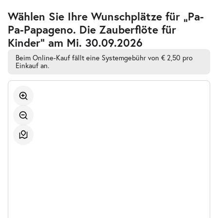
17:00–18:00 Uhr
Zur
Wählen Sie Ihre Wunschplätze für „Pa-
barrierefreien
Pa-Papageno. Die Zauberflöte für
automatischen
Bestplatzwahl
Kinder” am Mi. 30.09.2026
Beim Online-Kauf fällt eine Systemgebühr von € 2,50 pro
Einkauf an.