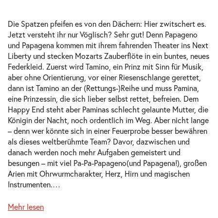
Do. 01.10.2026
01.10.2026
Ausverkauft
10:30–11:30 Uhr
Die Spatzen pfeifen es von den Dächern: Hier zwitschert es.
Jetzt versteht ihr nur Vöglisch? Sehr gut! Denn Papageno
und Papagena kommen mit ihrem fahrenden Theater ins Next
Liberty und stecken Mozarts Zauberflöte in ein buntes, neues
Federkleid. Zuerst wird Tamino, ein Prinz mit Sinn für Musik,
Pa-Pa-Papageno. Die Zauberflöte für
aber ohne Orientierung, vor einer Riesenschlange gerettet,
-
Kinder
dann ist Tamino an der (Rettungs-)Reihe und muss Pamina,
Sa.
eine Prinzessin, die sich lieber selbst rettet, befreien. Dem
Sa. 24.10.2026
24.10.2026
Tickets
Happy End steht aber Paminas schlecht gelaunte Mutter, die
15:00–16:00 Uhr
Königin der Nacht, noch ordentlich im Weg. Aber nicht lange
– denn wer könnte sich in einer Feuerprobe besser bewähren
als dieses weltberühmte Team? Davor, dazwischen und
danach werden noch mehr Aufgaben gemeistert und
besungen – mit viel Pa-Pa-Papageno(und Papagena!), großen
Arien mit Ohrwurmcharakter, Herz, Hirn und magischen
Pa-Pa-Papageno. Die Zauberflöte für
Instrumenten.
…
-
Kinder
Sa.
Mehr lesen
Sa. 24.10.2026
24.10.2026
Tickets