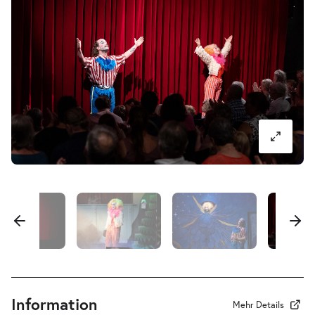
Di.
Di. 29.09.2026
29.09.2026
Tickets
10:30–11:30 Uhr
Pa-Pa-Papageno. Die Zauberflöte für
-
Kinder
Mi.
Mi. 30.09.2026
30.09.2026
Tickets
16:00–17:00 Uhr
Pa-Pa-Papageno. Die Zauberflöte für
-
Kinder
Information
Do.
Mehr Details