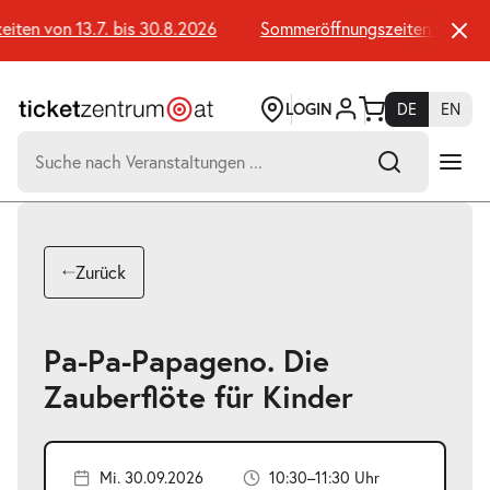
Zum
Seiteninhalt
en von 13.7. bis 30.8.2026
Sommeröffnungszeiten von 13.7.
springen
LOGIN
DE
EN
Suchen
nach:
-
Suchtreffer:
Umsch+Alt+E
Zurück
zum
Anspringen
Pa-Pa-Papageno. Die
Zauberflöte für Kinder
Mi. 30.09.2026
10:30–11:30 Uhr