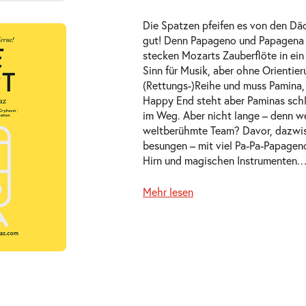
i.
Die Spatzen pfeifen es von den Däch
29.09.2026
ts
gut! Denn Papageno und Papagena 
stecken Mozarts Zauberflöte in ein 
Sinn für Musik, aber ohne Orientier
(Rettungs-)Reihe und muss Pamina, e
Happy End steht aber Paminas schl
im Weg. Aber nicht lange – denn we
weltberühmte Team? Davor, dazwi
besungen – mit viel Pa-Pa-Papagen
Mi.
Hirn und magischen Instrumenten.
30.09.2026
ts
Mehr lesen
Do.
01.10.2026
auft