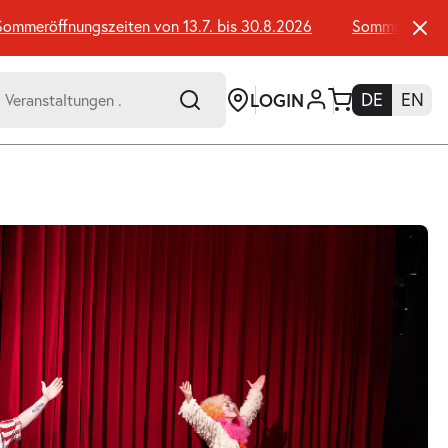
eröffnungszeiten von 13.7. bis 30.8.2026
Sommeröffnungsze
LOGIN
DE
EN
-
er:
Umsch+Alt+E
zum
Anspringen