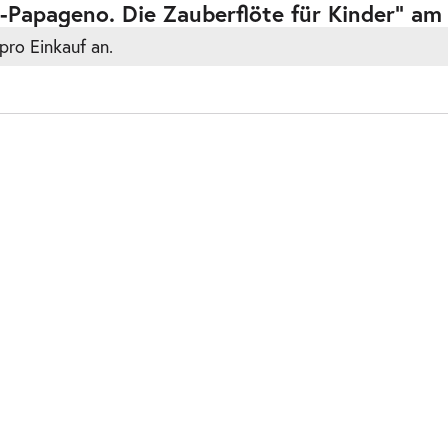
-Papageno. Die Zauberflöte für Kinder” am
pro Einkauf an.
Sa.
24.10.2026
ts
Sa.
24.10.2026
ts