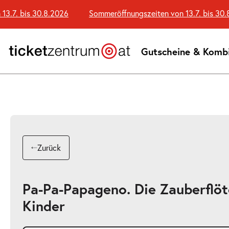
Zum
7. bis 30.8.2026
Sommeröffnungszeiten von 13.7. bis 30.8.2
Seiteninhalt
springen
Gutscheine & Komb
Zurück
Pa-Pa-Papageno. Die Zauberflöt
Kinder