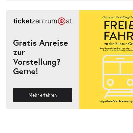
-
Pa-Pa-Papageno. Die Zauberflöte für Kinder
D
Di. 29.09.2026
Ticke
10:30–11:30 Uhr
Gratis Anreise
zur
-
Pa-Pa-Papageno. Die Zauberflöte für Kinder
Vorstellung?
Gerne!
Mi. 30.09.2026
Ticke
10:30–11:30 Uhr
Mehr erfahren
-
Pa-Pa-Papageno. Die Zauberflöte für Kinder
Do. 01.10.2026
Ausverk