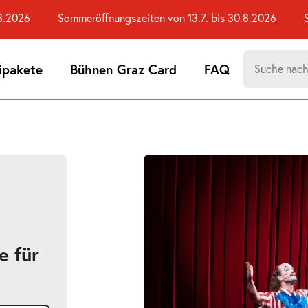
026
Sommeröffnungszeiten von 13.7. bis 30.8.2026
Somm
Suchen
ipakete
Bühnen Graz Card
FAQ
nach:
Suchtreff
Bildergalerie
überspringen
e für