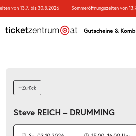
Zum
 von 13.7. bis 30.8.2026
Sommeröffnungszeiten von 13.7. b
Seiteninhalt
springen
Gutscheine & Komb
Zurück
Steve REICH – DRUMMING
Sa. 03.10.2026
15:00–16:00 Uhr