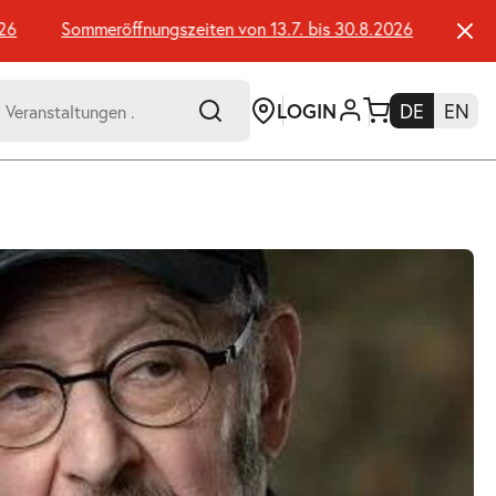
Sommeröffnungszeiten von 13.7. bis 30.8.2026
Sommeröf
LOGIN
DE
EN
-
er:
Umsch+Alt+E
zum
Anspringen