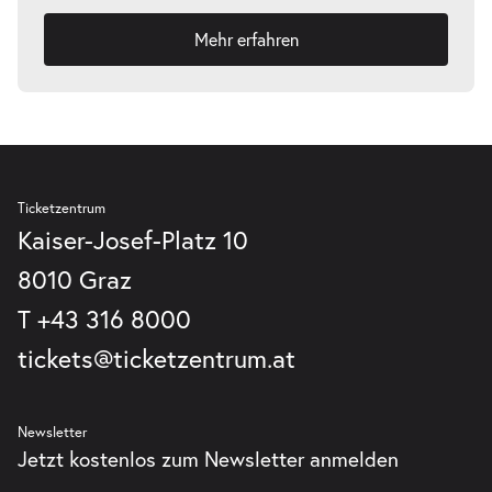
Mehr erfahren
-
Führung durch die Oper
Sa.
Sa. 01.05.2027
01.05.2027
Tickets
17:00 Uhr
Ticketzentrum
Kaiser-Josef-Platz 10
8010 Graz
T
+43 316 8000
-
Führung durch die Oper
tickets@ticketzentrum.at
Sa.
Sa. 05.06.2027
05.06.2027
Tickets
15:00 Uhr
Newsletter
Jetzt kostenlos zum Newsletter anmelden