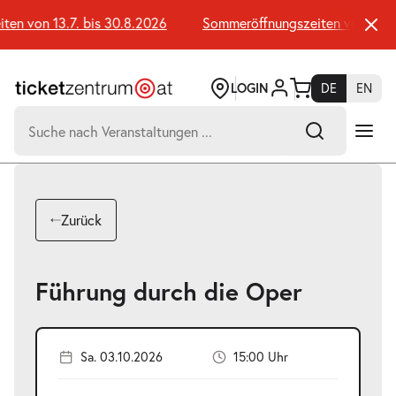
Zum
Seiteninhalt
n von 13.7. bis 30.8.2026
Sommeröffnungszeiten von 13.7. 
springen
LOGIN
DE
EN
Suchen
nach:
-
Suchtreffer:
Umsch+Alt+E
Zurück
zum
Anspringen
Führung durch die Oper
Sa. 03.10.2026
15:00 Uhr