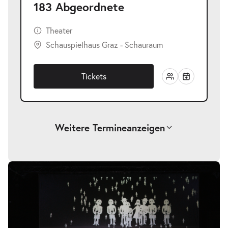
183 Abgeordnete
Theater
Schauspielhaus Graz - Schauraum
Tickets
Weitere Termine
anzeigen
-
183 Abgeordnete
Bildergalerie
überspringen
Fr.
Fr. 16.10.2026
16.10.2026
Tickets
20:00–21:40 Uhr