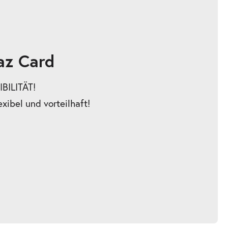
az Card
BILITÄT!
exibel und vorteilhaft!