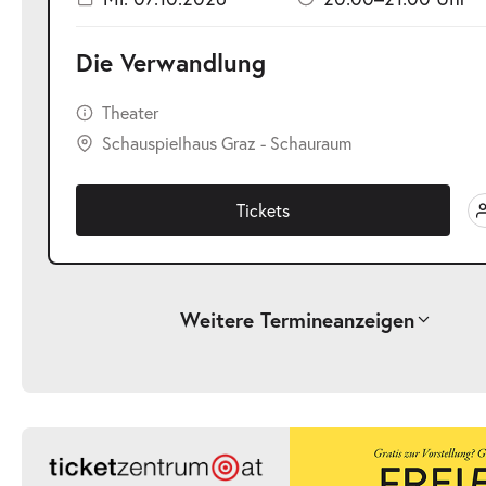
Die Verwandlung
Theater
Schauspielhaus Graz - Schauraum
Tickets
Weitere Termine
anzeigen
-
Die Verwandlung
Di.
Di. 13.10.2026
13.10.2026
Ticke
20:00–21:00 Uhr