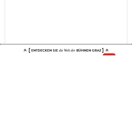
[
]
ENTDECKEN SIE
BÜHNEN GRAZ
die Welt der
Add your tickets to the cart.
You can choose up to 10 tickets for this event. Please select contiguous
seats.