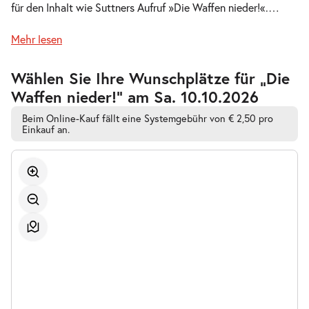
für den Inhalt wie Suttners Aufruf »Die Waffen nieder!«.
…
Do.
Do. 08.10.2026
08.10.2026
Tickets
Mehr lesen
19:30 Uhr
Zur
Wählen Sie Ihre Wunschplätze für „Die
barrierefreien
Waffen nieder!” am Sa. 10.10.2026
automatischen
Bestplatzwahl
Beim Online-Kauf fällt eine Systemgebühr von € 2,50 pro
-
Einkauf an.
Die Waffen nieder!
So.
So. 11.10.2026
11.10.2026
Tickets
15:00 Uhr
-
Die Waffen nieder!
Di.
Di. 20.10.2026
20.10.2026
Tickets
18:30 Uhr