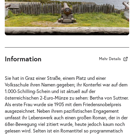
-
Die Waffen nieder!
Di.
Di. 29.09.2026
29.09.2026
Tickets
19:30 Uhr
Information
Mehr Details
-
Die Waffen nieder!
Sie hat in Graz einer Straße, einem Platz und einer
Mi.
Volksschule ihren Namen gegeben; ihr Konterfei war auf dem
Mi. 30.09.2026
30.09.2026
1.000-Schilling-Schein und ist aktuell auf der
Tickets
19:30 Uhr
österreichischen 2-Euro-Münze zu sehen: Bertha von Suttner.
Als erste Frau wurde sie 1905 mit dem Friedensnobelpreis
ausgezeichnet. Neben ihrem pazifistischen Engagement
umfasst ihr Lebenswerk auch einen großen Roman, der in der
68er-Bewegung viel zitiert wurde, heute jedoch kaum noch
gelesen wird. Selten ist ein Romantitel so programmatisch
-
Die Waffen nieder!