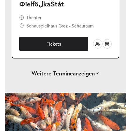
ФielföلkaŠtát
Theater
Schauspielhaus Graz - Schauraum
Tickets
Weitere Termine
anzeigen
-
ФielföلkaŠtát
Sa.
Sa. 26.09.2026
26.09.2026
Tickets
20:00 Uhr