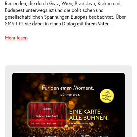
Reisenden, die durch Graz, Wien, Bratislava, Krakau und
Mi.
Budapest unterwegs ist und die politischen und
Mi. 14.10.2026
14.10.2026
Tickets
gesellschaftlichen Spannungen Europas beobachtet. Über
20:00 Uhr
SMS tritt sie dabei in einen Dialog mit ihrem Vater.
…
Mehr lesen
-
ФielföلkaŠtát
Do.
Do. 15.10.2026
15.10.2026
Tickets
20:00 Uhr
-
ФielföلkaŠtát
Do.
Do. 29.10.2026
29.10.2026
Tickets
20:00 Uhr