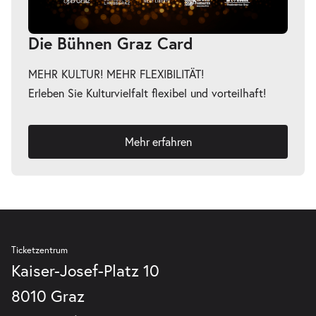
Die Bühnen Graz Card
MEHR KULTUR! MEHR FLEXIBILITÄT!
-
ФielföلkaŠtát
Erleben Sie Kulturvielfalt flexibel und vorteilhaft!
Fr.
Fr. 30.10.2026
30.10.2026
Tickets
20:00 Uhr
Mehr erfahren
Ticketzentrum
Kaiser-Josef-Platz 10
8010 Graz