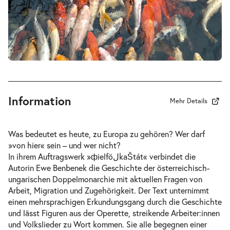
-
ФielföلkaŠtát
Di.
Di. 29.09.2026
29.09.2026
Tickets
20:00 Uhr
Information
Mehr Details
-
ФielföلkaŠtát
Was bedeutet es heute, zu Europa zu gehören? Wer darf
Di.
»von hier« sein – und wer nicht?
Di. 06.10.2026
06.10.2026
Tickets
In ihrem Auftragswerk »фielföلkaŠtát« verbindet die
20:00 Uhr
Autorin Ewe Benbenek die Geschichte der österreichisch-
ungarischen Doppelmonarchie mit aktuellen Fragen von
Arbeit, Migration und Zugehörigkeit. Der Text unternimmt
einen mehrsprachigen Erkundungsgang durch die Geschichte
und lässt Figuren aus der Operette, streikende Arbeiter:innen
und Volkslieder zu Wort kommen. Sie alle begegnen einer
-
ФielföلkaŠtát