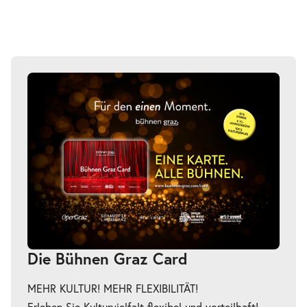
Di.
Di. 06.10.2026
06.10.2026
Tickets
20:30 Uhr
-
Undine geht
Mi.
Mi. 14.10.2026
14.10.2026
Tickets
20:30 Uhr
Die Bühnen Graz Card
MEHR KULTUR! MEHR FLEXIBILITÄT!
Erleben Sie Kulturvielfalt flexibel und vorteilhaft!