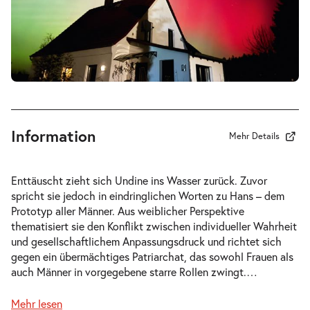
-
Undine geht
Mi.
Mi. 30.09.2026
30.09.2026
Tickets
20:30 Uhr
Information
Mehr Details
-
Undine geht
Enttäuscht zieht sich Undine ins Wasser zurück. Zuvor
Fr.
spricht sie jedoch in eindringlichen Worten zu Hans – dem
Fr. 02.10.2026
02.10.2026
Tickets
Prototyp aller Männer. Aus weiblicher Perspektive
20:30 Uhr
thematisiert sie den Konflikt zwischen individueller Wahrheit
und gesellschaftlichem Anpassungsdruck und richtet sich
gegen ein übermächtiges Patriarchat, das sowohl Frauen als
auch Männer in vorgegebene starre Rollen zwingt.
…
Mehr lesen
-
Undine geht